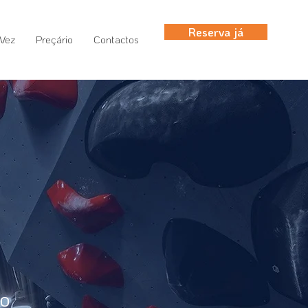
Reserva já
 Vez
Preçário
Contactos
so