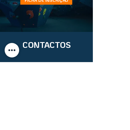
FICHA DE INSCRIÇÃO
CONTACTOS
R. António Bravo 4B,
2785-543 São Domingos de Rana
info@cruxclimbing.pt
HORÁRIO DE
FUNCIONAMENTO